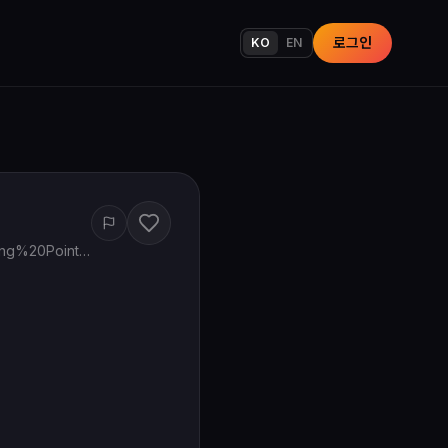
로그인
KO
EN
www.google.com/maps/search/?api=1&query=Beautiful%20Hair%2010001%20Long%20Point%20Rd%20Houston%20TX