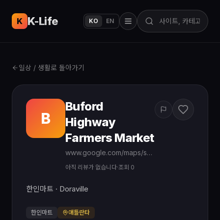
K-Life
USA
K
KO
EN
일상 / 생활로 돌아가기
Buford
B
Highway
Farmers Market
www.google.com/maps/search/?api=1&query=Buford%20Highway%20Farmers%20Market%20Doraville%20GA
아직 리뷰가 없습니다
·
조회 0
한인마트 · Doraville
한인마트
애틀란타