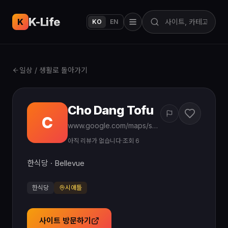
K-Life
USA
K
KO
EN
일상 / 생활로 돌아가기
Cho Dang Tofu
C
www.google.com/maps/search/?api=1&query=Cho%20Dang%20Tofu%20Bellevue%20WA
아직 리뷰가 없습니다
·
조회 6
한식당 · Bellevue
한식당
시애틀
사이트 방문하기