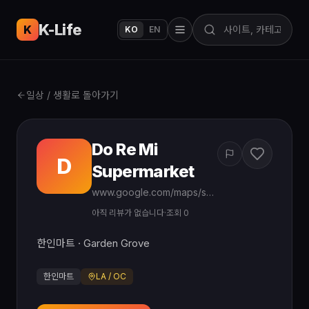
K-Life
USA
K
KO
EN
일상 / 생활로 돌아가기
Do Re Mi
D
Supermarket
www.google.com/maps/search/?api=1&query=Do%20Re%20Mi%20Supermarket%209772%20Garden%20Grove%20Blvd
아직 리뷰가 없습니다
·
조회 0
한인마트 · Garden Grove
한인마트
LA / OC