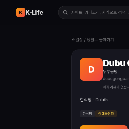
K-Life
USA
K
일상 / 생활로 돌아가기
Dubu 
D
두부공방
dubugongban
아직 리뷰가 없습
한식당 · Duluth
한식당
애틀란타