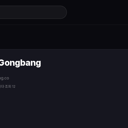
Gongbang
g.co
니다
·
조회 12