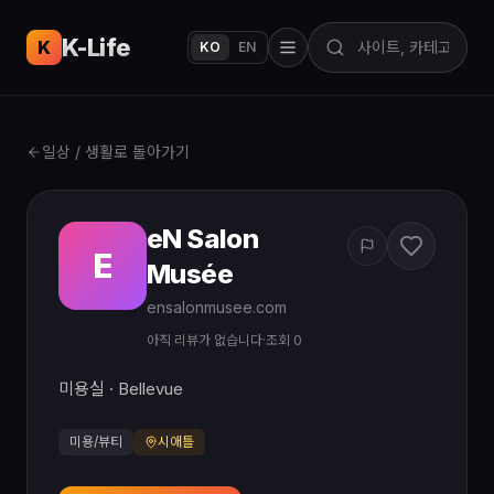
K-Life
USA
K
KO
EN
일상 / 생활로 돌아가기
eN Salon
E
Musée
ensalonmusee.com
아직 리뷰가 없습니다
·
조회 0
미용실 · Bellevue
미용/뷰티
시애틀