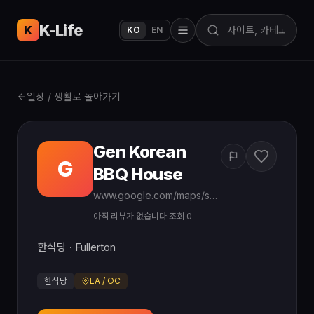
K-Life
USA
K
KO
EN
일상 / 생활로 돌아가기
Gen Korean
G
BBQ House
www.google.com/maps/search/?api=1&query=Gen%20Korean%20BBQ%20House%201300%20S%20Harbor%20Blvd%20Fullerton
아직 리뷰가 없습니다
·
조회 0
한식당 · Fullerton
한식당
LA / OC