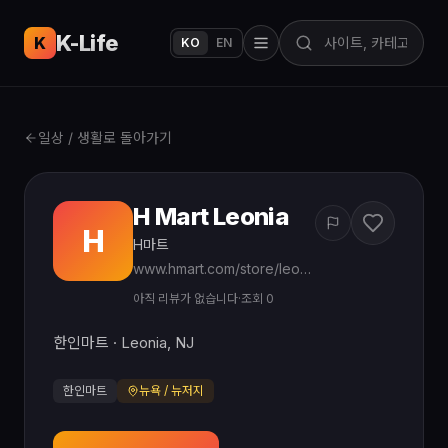
K-Life
USA
K
KO
EN
일상 / 생활로 돌아가기
H Mart Leonia
H
H마트
www.hmart.com/store/leonia-nj-07605/d54de113-7ebc-4678-905a-eb23d8062b4e
아직 리뷰가 없습니다
·
조회 0
한인마트 · Leonia, NJ
한인마트
뉴욕 / 뉴저지