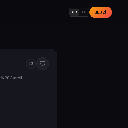
로그인
KO
EN
www.google.com/maps/search/?api=1&query=Haru%20Salon%20Korean%20Hair%20Carrollton%20TX