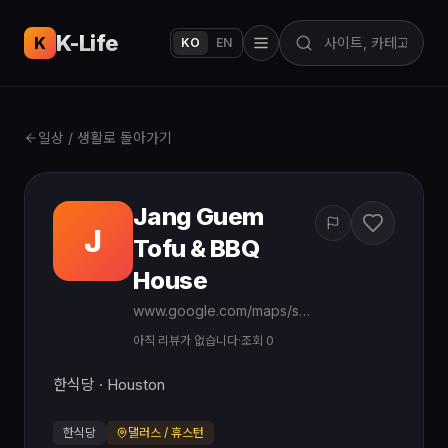
K-Life
USA
K
KO
EN
일상 / 생활로 돌아가기
Jang Guem
J
Tofu & BBQ
House
www.google.com/maps/search/?api=1&query=Jang%20Guem%20Tofu%20BBQ%20House%20Houston%20TX
아직 리뷰가 없습니다
·
조회 0
한식당 · Houston
한식당
댈러스 / 휴스턴