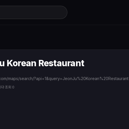
u Korean Restaurant
니다
·
조회 0