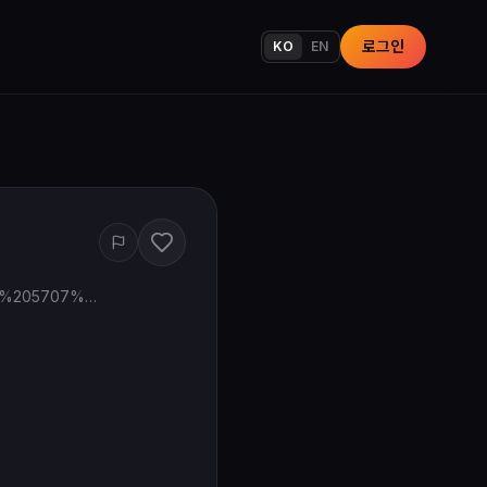
로그인
KO
EN
www.google.com/maps/search/?api=1&query=JeonJu%20Korean%20Restaurant%205707%20Dempster%20St%20Morton%20Grove%20IL