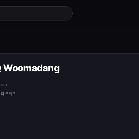
Q Woomadang
com
니다
·
조회 7