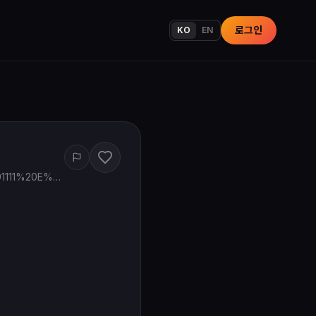
로그인
KO
EN
www.google.com/maps/search/?api=1&query=K%20Grill%20Korean%20BBQ%201111%20E%20Golf%20Rd%20Schaumburg%20IL