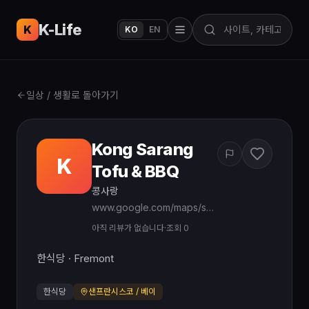
K-Life
USA
K
KO
EN
일상 / 생활로 돌아가기
Kong Sarang
K
Tofu & BBQ
콩사랑
www.google.com/maps/search/?api=1&query=Kong%20Sarang%20Tofu%20BBQ%20Fremont%20CA
아직 리뷰가 없습니다
·
조회 0
한식당 · Fremont
한식당
샌프란시스코 / 베이