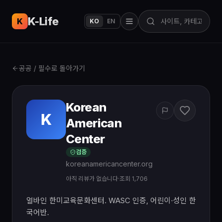
K-Life
USA
K
KO
EN
공공 / 필수로 돌아가기
Korean
K
American
Center
검증
koreanamericancenter.org
아직 리뷰가 없습니다
·
조회 1,706
얼바인 한미교육문화센터. WASC 인증, 어린이·성인 한
국어반.