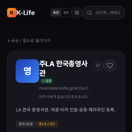
K-Life
USA
K
KO
EN
공공 / 필수로 돌아가기
주LA 한국총영사
영
관
검증
overseas.mofa.go.kr/us-losangeles-ko/index.do
아직 리뷰가 없습니다
·
조회 8,412
LA 한국 총영사관. 여권·비자·민원·공증·재외국민 등록.
정부/공공
LA / OC