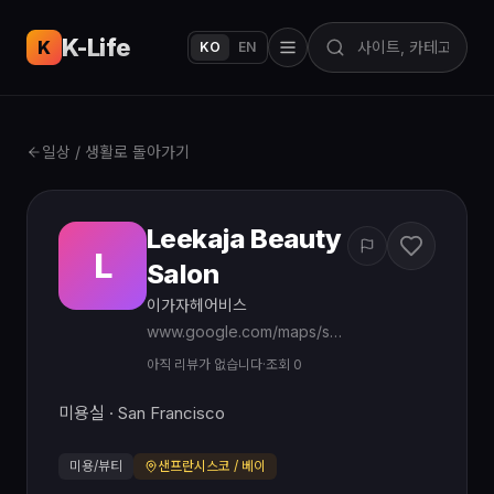
K-Life
USA
K
KO
EN
일상 / 생활로 돌아가기
Leekaja Beauty
L
Salon
이가자헤어비스
www.google.com/maps/search/?api=1&query=Leekaja%20Beauty%20Salon%20Korean%20San%20Francisco%20CA
아직 리뷰가 없습니다
·
조회 0
미용실 · San Francisco
미용/뷰티
샌프란시스코 / 베이