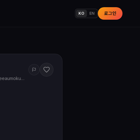
로그인
KO
EN
www.google.com/maps/search/?api=1&query=May%27s%20Salon%20745%20Keeaumoku%20St%20Honolulu%20HI