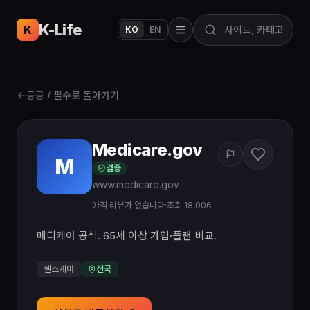
K-Life
USA
K
KO
EN
공공 / 필수로 돌아가기
Medicare.gov
M
검증
www.medicare.gov
아직 리뷰가 없습니다
·
조회 18,006
메디케어 공식. 65세 이상 가입·플랜 비교.
헬스케어
전국