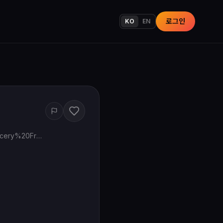
로그인
KO
EN
www.google.com/maps/search/?api=1&query=Mega%20Mart%20Korean%20grocery%20Fremont%20CA