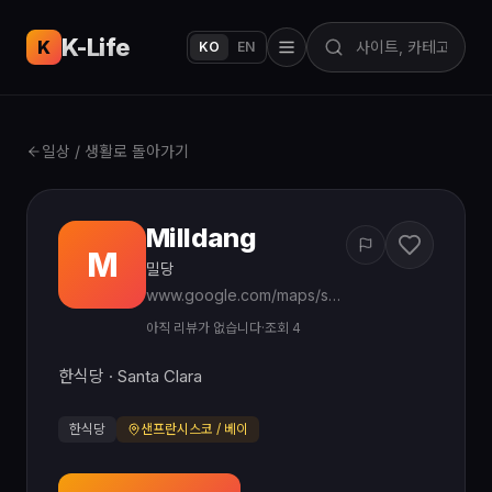
K-Life
USA
K
KO
EN
일상 / 생활로 돌아가기
Milldang
M
밀당
www.google.com/maps/search/?api=1&query=Milldang%20Korean%20Bakery%20Santa%20Clara%20CA
아직 리뷰가 없습니다
·
조회 4
한식당 · Santa Clara
한식당
샌프란시스코 / 베이