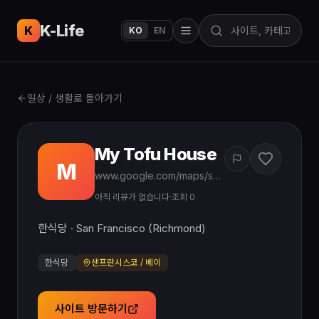
K-Life
USA
K
KO
EN
일상 / 생활로 돌아가기
My Tofu House
M
www.google.com/maps/search/?api=1&query=My%20Tofu%20House%20Korean%20San%20Francisco
아직 리뷰가 없습니다
·
조회 0
한식당 · San Francisco (Richmond)
한식당
샌프란시스코 / 베이
사이트 방문하기