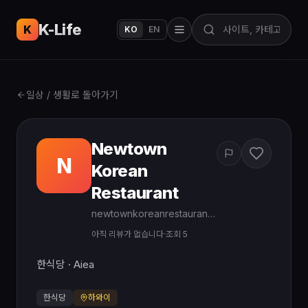
K-Life
USA
K
KO
EN
일상 / 생활로 돌아가기
Newtown
N
Korean
Restaurant
newtownkoreanrestaurant.gotoeat.net
아직 리뷰가 없습니다
·
조회 5
한식당 · Aiea
한식당
하와이