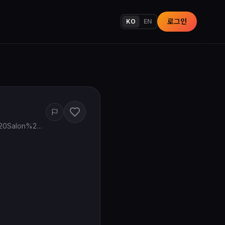
로그인
KO
EN
www.google.com/maps/search/?api=1&query=Nicole%27s%20Korean%20Hair%20Salon%202118%20El%20Camino%20Real%20Santa%20Clara