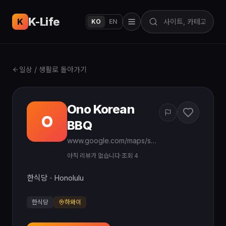
K-Life
USA
K
KO
EN
일상 / 생활로 돌아가기
Ono Korean
O
BBQ
www.google.com/maps/search/?api=1&query=Ono%20Korean%20BBQ%20Dillingham%20Honolulu
아직 리뷰가 없습니다
·
조회 4
한식당 · Honolulu
한식당
하와이