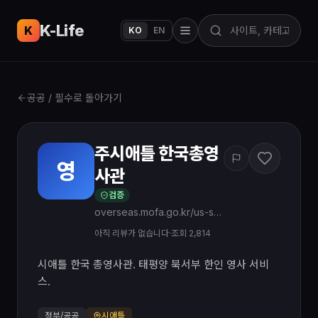
K-Life
USA
K
KO
EN
공공 / 필수로 돌아가기
주시애틀 한국총영
영
사관
검증
overseas.mofa.go.kr/us-seattle-ko/index.do
아직 리뷰가 없습니다
·
조회 2,814
시애틀 한국 총영사관. 태평양 북서부 한인 영사 서비
스.
정부/공공
시애틀