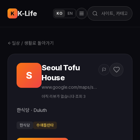
K-Life
USA
K
KO
EN
일상 / 생활로 돌아가기
Seoul Tofu
S
House
www.google.com/maps/search/?api=1&query=Seoul%20Tofu%20House%20Duluth%20GA
아직 리뷰가 없습니다
·
조회 3
한식당 · Duluth
한식당
애틀란타