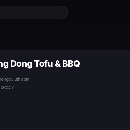
ng Dong Tofu & BBQ
ongduluth.com
니다
·
조회 0