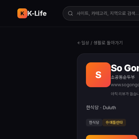
K-Life
USA
K
일상 / 생활로 돌아가기
So Go
S
소공동순두부
www.sogongd
아직 리뷰가 없습
한식당 · Duluth
한식당
애틀란타