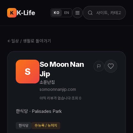
K-Life
USA
K
KO
EN
일상 / 생활로 돌아가기
So Moon Nan
S
Jip
소문난집
somoonnanjip.com
아직 리뷰가 없습니다
·
조회 0
한식당 · Palisades Park
한식당
뉴욕 / 뉴저지