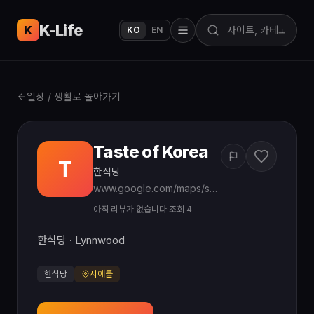
K-Life
USA
K
KO
EN
일상 / 생활로 돌아가기
Taste of Korea
T
한식당
www.google.com/maps/search/?api=1&query=Taste%20of%20Korea%20Lynnwood%20WA
아직 리뷰가 없습니다
·
조회 4
한식당 · Lynnwood
한식당
시애틀