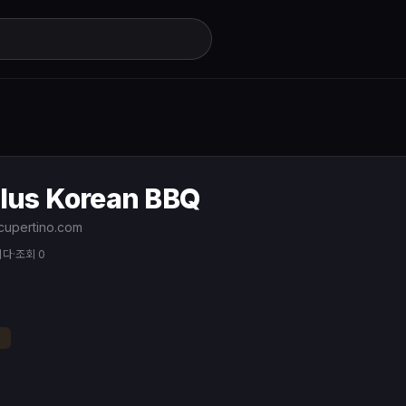
Plus Korean BBQ
cupertino.com
니다
·
조회 0
이