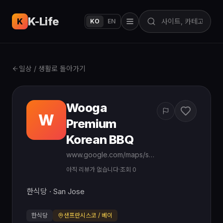
K-Life
USA
K
KO
EN
일상 / 생활로 돌아가기
Wooga
W
Premium
Korean BBQ
www.google.com/maps/search/?api=1&query=Wooga%20Premium%20Korean%20BBQ%20San%20Jose%20CA
아직 리뷰가 없습니다
·
조회 0
한식당 · San Jose
한식당
샌프란시스코 / 베이